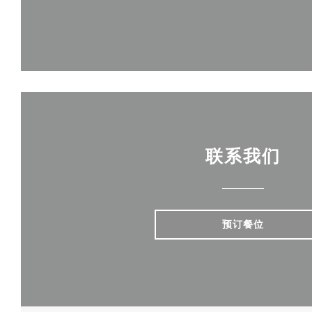
联系我们
预订餐位