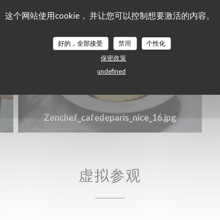
这个网站使用cookie， 并让您可以控制想要激活的内容。
好的，全部接受
禁用
个性化
保密政策
undefined
Zenchef_cafedeparis_nice_16.jpg
虚拟参观