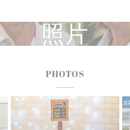
照片
PHOTOS